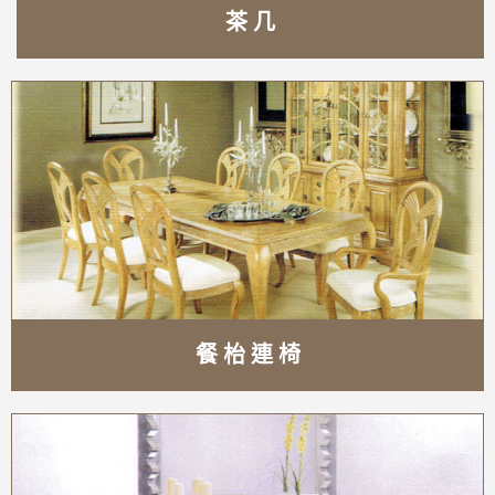
茶 几
餐 枱 連 椅