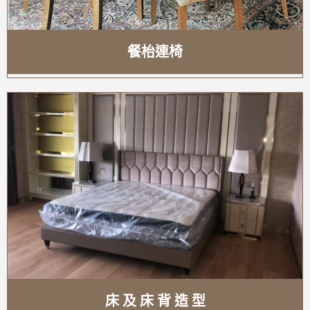
餐枱連椅
床 及 床 背 造 型